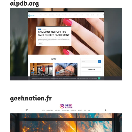
aipdb.org
geeknation.fr